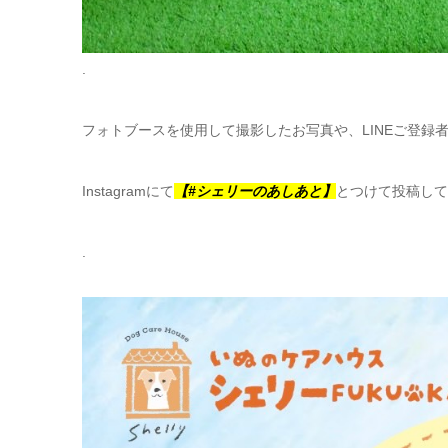
.
フォトブースを使用して撮影したお写真や、LINEご登録
Instagramにて
【#シェリーのあしあと】
とつけて投稿して
.