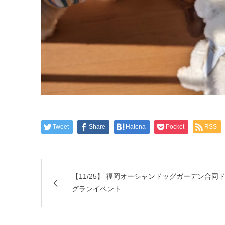
Tweet
Share
Hatena
Pocket
RSS
【11/25】 福岡オーシャンドッグガーデン合同
グランイベント