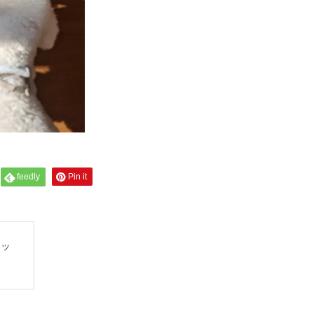
feedly
Pin it
ドッ