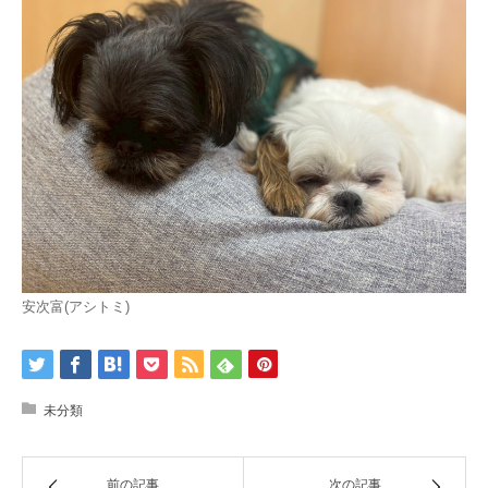
安次富(アシトミ)
未分類
前の記事
次の記事