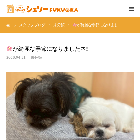
ーム
スタッフブログ
未分類
が綺麗な季節になりまし…
シェリーについて
ケアメニュー
が綺麗な季節になりましたネ‼
2026.04.11
未分類
フード＆サプリ
料金表
店舗概要
ブログ
スタッフ紹介