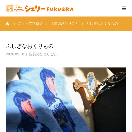
ーム
スタッフブログ
店長のひとりごと
ふしぎなおくりもの
シェリーについて
ケアメニュー
ふしぎなおくりもの
2026.05.18
店長のひとりごと
フード＆サプリ
料金表
店舗概要
ブログ
スタッフ紹介