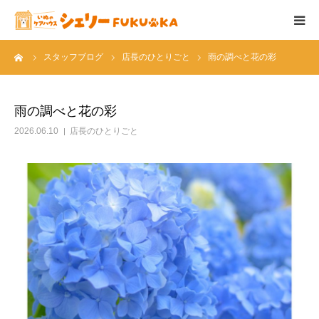
ーム
スタッフブログ
店長のひとりごと
雨の調べと花の彩
シェリーについて
ケアメニュー
雨の調べと花の彩
2026.06.10
店長のひとりごと
フード＆サプリ
料金表
店舗概要
ブログ
スタッフ紹介