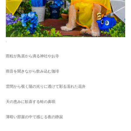
.
雨粒が鳥居から滴る神社やお寺
雨音を聞きながら飲み込む珈琲
雲間から覗く陽の光りに透けて彩る濡れた花弁
天の恵みに歓喜する蛙の鼻唄
薄暗い部屋の中で感じる夜の静寂